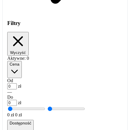
Filtry
Wyczyść
Aktywne:
0
Cena
Od
zł
—
Do
zł
0 zł
0 zł
Dostępność