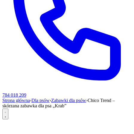
784 018 209
Strona główna
›
Dla psów
›
Zabawki dla psów
›
Chico Trend –
skórzana zabawka dla psa „Krab”