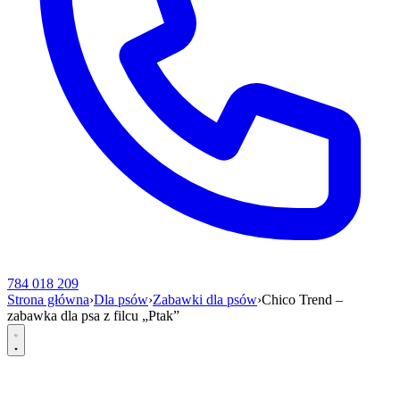
784 018 209
Strona główna
›
Dla psów
›
Zabawki dla psów
›
Chico Trend –
zabawka dla psa z filcu „Ptak”